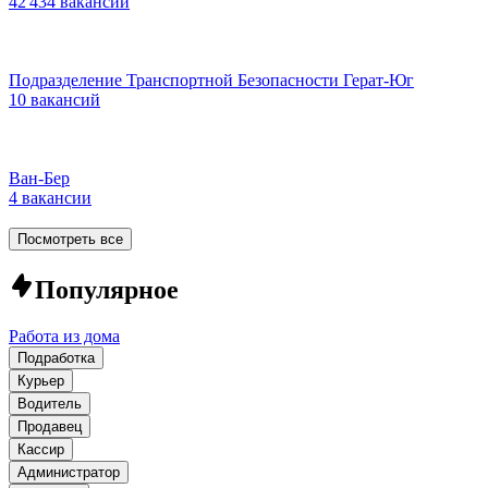
42 434 вакансии
Подразделение Транспортной Безопасности Герат-Юг
10 вакансий
Ван-Бер
4 вакансии
Посмотреть все
Популярное
Работа из дома
Подработка
Курьер
Водитель
Продавец
Кассир
Администратор