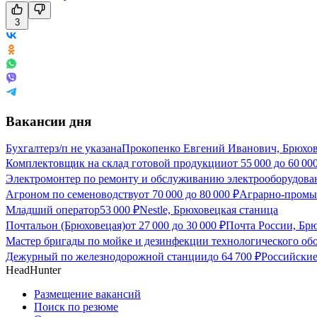
3
Вакансии дня
Бухгалтер
з/п не указана
Прокопенко Евгений Иванович, Брюхов
Комплектовщик на склад готовой продукции
от
55 000
до
60 00
Электромонтер по ремонту и обслуживанию электрооборудова
Агроном по семеноводству
от
70 000
до
80 000
₽
Аграрно-промы
Младший оператор
53 000
₽
Nestle, Брюховецкая станица
Почтальон (Брюховецая)
от
27 000
до
30 000
₽
Почта России, Бр
Мастер бригады по мойке и дезинфекции технологического об
Дежурный по железнодорожной станции
до
64 700
₽
Российские
HeadHunter
Размещение вакансий
Поиск по резюме