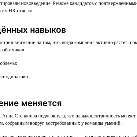
стировали нововведение. Резюме кандидатов с подтверждёнными 
боту HR-отделов.
дённых навыков
трил внимание на том, что, когда компания активно растёт и 
работчиков.
роблемы:
дят одинаково
чение меняется
K Анна Степанова подчеркнула, что навыкоцентричность меняет
м, собранным вокруг востребованных у команды умений.
нимали текущую модель рынка труда — и могли презентовать себ