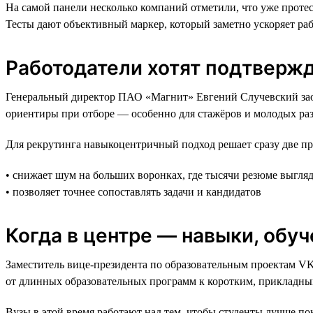
На самой панели несколько компаний отметили, что уже проте
Тесты дают объективный маркер, который заметно ускоряет ра
Работодатели хотят подтверж
Генеральный директор ПАО «Магнит» Евгений Случевский заос
ориентиры при отборе — особенно для стажёров и молодых раз
Для рекрутинга навыкоцентричный подход решает сразу две п
• снижает шум на больших воронках, где тысячи резюме выгля
• позволяет точнее сопоставлять задачи и кандидатов
Когда в центре — навыки, обу
Заместитель вице-президента по образовательным проектам V
от длинных образовательных программ к коротким, прикладны
Вузы в этой время работают над тем, чтобы студенты лучше по