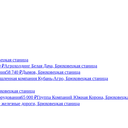
ецкая станица
0
₽
Агрохолдинг Белая Дача, Брюховецкая станица
ния
58 740
₽
Дымов, Брюховецкая станица
шленная компания Кубань-Агро, Брюховецкая станица
юховецкая станица
орудования
65 000
₽
Группа Компаний Южная Корона, Брюховецка
 железные дороги, Брюховецкая станица