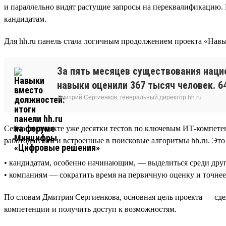
и параллельно видят растущие запросы на переквалификацию. В
кандидатам.
Для hh.ru панель стала логичным продолжением проекта «Навы
За пять месяцев существования наци
навыки оценили 367 тысяч человек. 64
Дмитрий Сергиенков, генеральный директор hh.ru
Сейчас в проекте уже десятки тестов по ключевым ИТ-компет
работодателям и встроенные в поисковые алгоритмы hh.ru. Это
• кандидатам, особенно начинающим, — выделиться среди друг
• компаниям — сократить время на первичную оценку и точнее
По словам Дмитрия Сергиенкова, основная цель проекта — сдел
компетенции и получить доступ к возможностям.