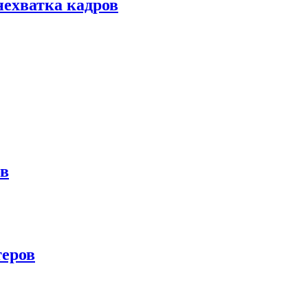
нехватка кадров
ов
теров