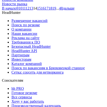
Новости рынка
В начало
9
10
11
12
13
14
15
16
17
18
19
...
48
дальше
HeadHunter
Размещение вакансий
Поиск по резюме
О компании
Наши вакансии
Реклама на сайте
Требования к ПО
Безопасный HeadHunter
HeadHunter API
Партнерам
Инвесторам
Каталог компаний
Поиск по вакансиям в Брюховецкой станице
Сетка: соцсеть для нетворкинга
Соискателям
hh PRO
Готовое резюме
Все сервисы
Хочу у вас работать
Производственный календарь