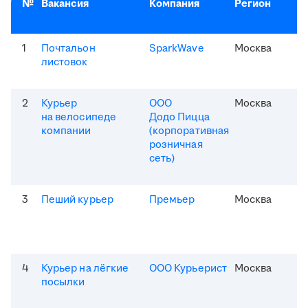
№
Вакансия
Компания
Регион
1
Почтальон
SparkWave
Москва
листовок
2
Курьер
ООО
Москва
на велосипеде
Додо Пицца
компании
(корпоративная
розничная
сеть)
3
Пеший курьер
Премьер
Москва
4
Курьер на лёгкие
ООО Курьерист
Москва
посылки