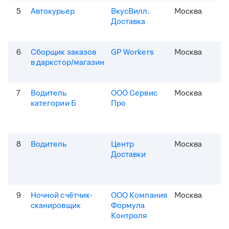
5
Автокурьер
ВкусВилл.
Москва
Доставка
6
Сборщик заказов
GP Workers
Москва
в даркстор/магазин
7
Водитель
ООО Сервис
Москва
категории Б
Про
8
Водитель
Центр
Москва
Доставки
9
Ночной счётчик-
ООО Компания
Москва
сканировщик
Формула
Контроля