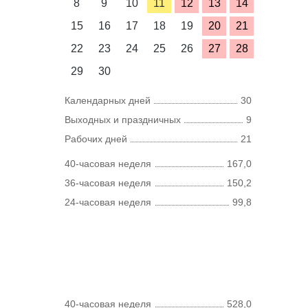
8
9
10
11
12
13
14
15
16
17
18
19
20
21
22
23
24
25
26
27
28
29
30
Календарных дней
30
Выходных и праздничных
9
Рабочих дней
21
40-часовая неделя
167,0
36-часовая неделя
150,2
24-часовая неделя
99,8
40-часовая неделя
528,0