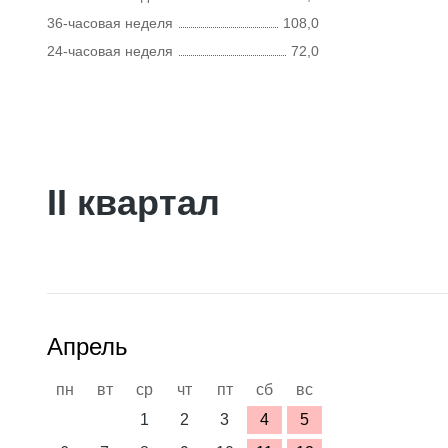
36-часовая неделя
108,0
24-часовая неделя
72,0
II квартал
Апрель
пн
вт
ср
чт
пт
сб
вс
1
2
3
4
5