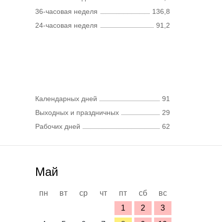
36-часовая неделя
136,8
24-часовая неделя
91,2
Календарных дней
91
Выходных и праздничных
29
Рабочих дней
62
Май
пн
вт
ср
чт
пт
сб
вс
1
2
3