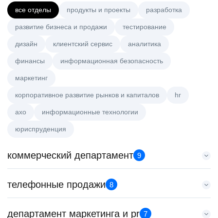
все отделы
продукты и проекты
разработка
развитие бизнеса и продажи
тестирование
дизайн
клиентский сервис
аналитика
финансы
информационная безопасность
маркетинг
корпоративное развитие рынков и капиталов
hr
axo
информационные технологии
юриспруденция
коммерческий департамент
9
Key Account Manager (EdTech)
телефонные продажи
8
HeadHunter::Коммерческий департамент
вчера
Менеджер по привлечению клиентов (B2B)
департамент маркетинга и pr
150000 ₽
7