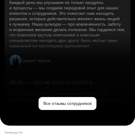
Каждый день мы улучшаем не только продукты
и процессы — мы создаём передовой опыт для наших
клиентов и сотрудников. Это помогает нам находить
решения, которые действительно меняют жизнь людей
к лучшему. Наша культура — про вовлечённость, заботу
и искреннее желание делать полезное. Мы гордимся тем,
что помогаем крутым компаниям и классным
специалистам находить друг друга. Быть частью таких
изменений по‑настоящему вдохновляет.
Сергей Чертов
hh.ru — это не просто работа
Это эмпатичные люди, заслуженные победы и дух
свободы. Мы помогаем миру и создаём лучший сервис
Все отзывы сотрудников
по поиску работы в стране.
Ольга Емельянова
*команда hh