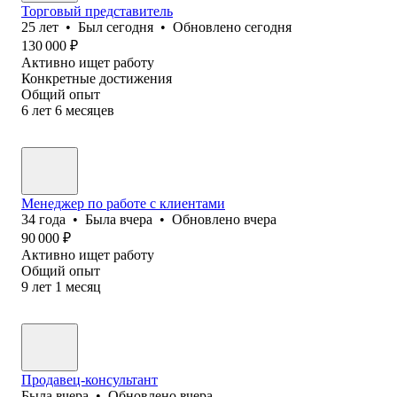
Торговый представитель
25
лет
•
Был
сегодня
•
Обновлено
сегодня
130 000
₽
Активно ищет работу
Конкретные достижения
Общий опыт
6
лет
6
месяцев
Менеджер по работе с клиентами
34
года
•
Была
вчера
•
Обновлено
вчера
90 000
₽
Активно ищет работу
Общий опыт
9
лет
1
месяц
Продавец-консультант
Была
вчера
•
Обновлено
вчера